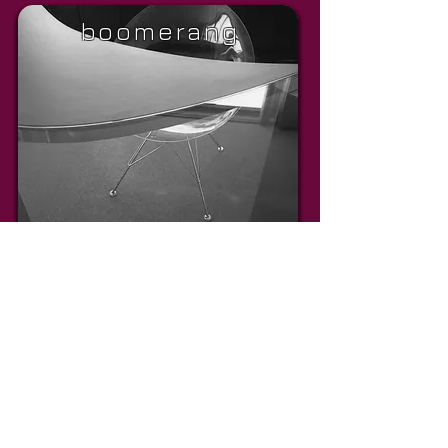
boomerang
aventures sans
suites