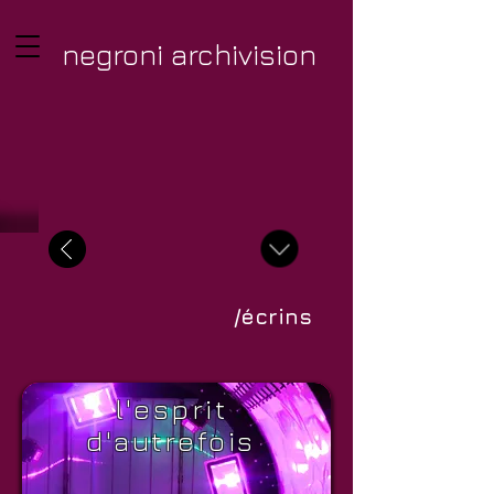
negroni archivision
/écrins
l'esprit
d'autrefois