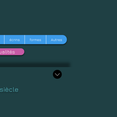
écrins
formes
Autres
ualités
siècle