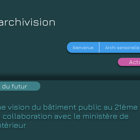
archivision
bienvenue
Archi sensorielle
Act
 du futur
e vision du bâtiment public au 21ème 
 collaboration avec le ministère de
intèrieur
.