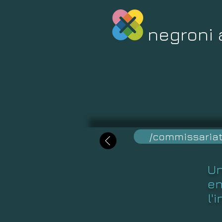
negroni 
/commissariat
Un
en
l'