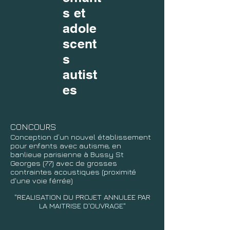
s et
adole
scent
s
autist
es
CONCOURS
Conception d’un nouvel établissement
pour enfants avec autisme, en
banlieue parisienne à Bussy St
Georges (77) avec de grosses
contraintes acoustiques (proximité
d'une voie férrée)
"REALISATION DU PROJET ANNULEE PAR
LA MAITRISE D'OUVRAGE"