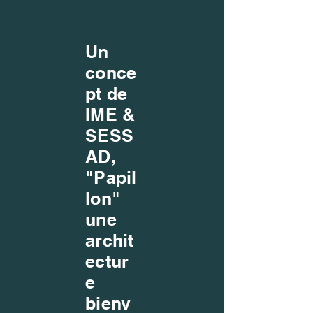
Un
conce
pt de
IME &
SESS
AD,
"Papil
lon"
une
archit
ectur
e
bienv