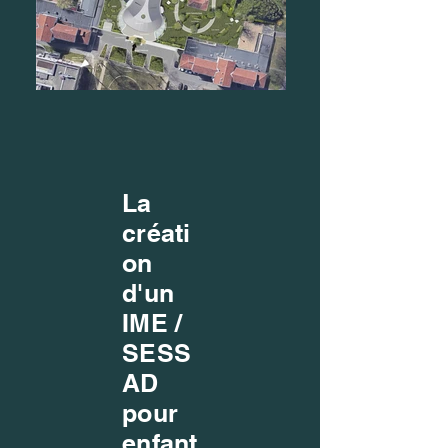
La
créati
on
d'un
IME /
SESS
AD
pour
enfant