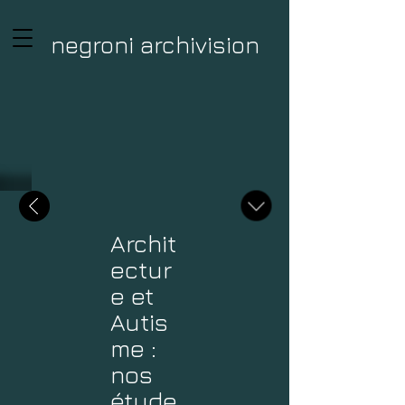
negroni archivision
Archit
ectur
e et
Autis
me :
nos
étude