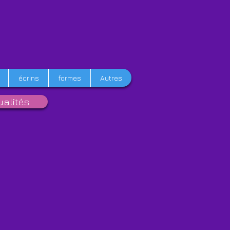
écrins
formes
Autres
ualités