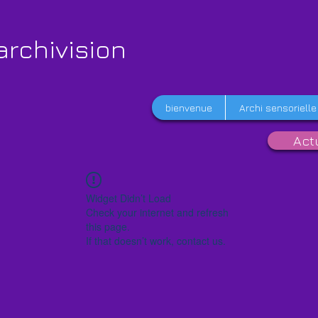
archivision
bienvenue
Archi sensorielle
Act
Widget Didn’t Load
Check your internet and refresh
this page.
If that doesn’t work, contact us.