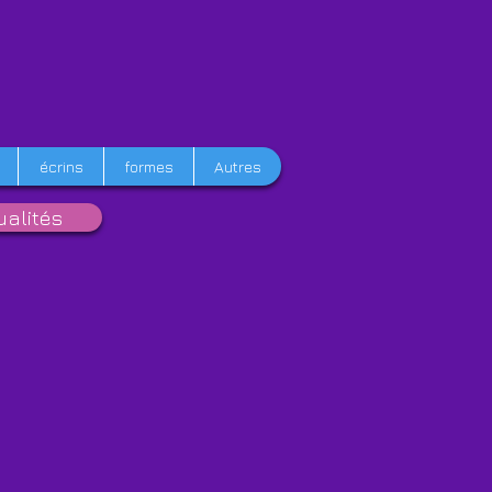
écrins
formes
Autres
ualités