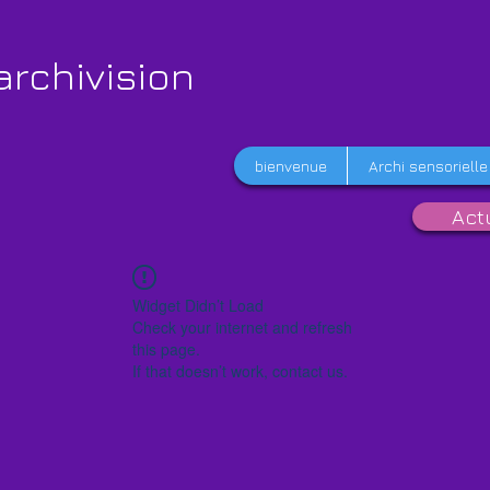
archivision
bienvenue
Archi sensorielle
Act
Widget Didn’t Load
Check your internet and refresh
this page.
If that doesn’t work, contact us.